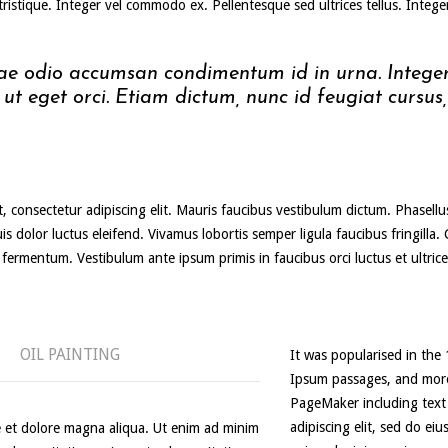
ristique. Integer vel commodo ex. Pellentesque sed ultrices tellus. Integer
ae odio accumsan condimentum id in urna. Integer
ut eget orci. Etiam dictum, nunc id feugiat cursus, 
 consectetur adipiscing elit. Mauris faucibus vestibulum dictum. Phasellus
is dolor luctus eleifend. Vivamus lobortis semper ligula faucibus fringilla.
fermentum. Vestibulum ante ipsum primis in faucibus orci luctus et ultrice
OIL PAINTING
It was popularised in the
Ipsum passages, and more 
PageMaker including text 
adipiscing elit, sed do ei
 et dolore magna aliqua. Ut enim ad minim