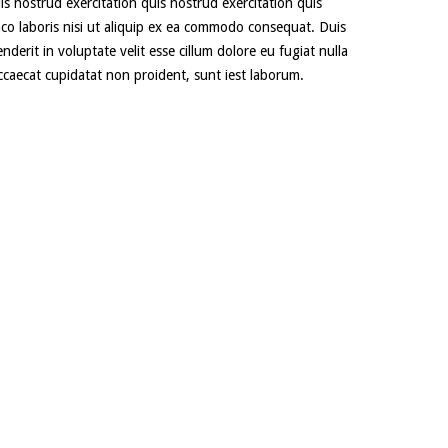
s nostrud exercitation quis nostrud exercitation quis
mco laboris nisi ut aliquip ex ea commodo consequat. Duis
nderit in voluptate velit esse cillum dolore eu fugiat nulla
ccaecat cupidatat non proident, sunt iest laborum.