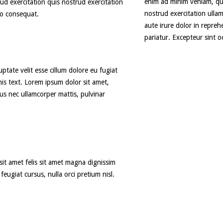
enim ad minim veniam, qui
ud exercitation quis nostrud exercitation
nostrud exercitation ulla
do consequat.
aute irure dolor in reprehe
pariatur. Excepteur sint o
uptate velit esse cillum dolore eu fugiat
his text. Lorem ipsum dolor sit amet,
uctus nec ullamcorper mattis, pulvinar
it amet felis sit amet magna dignissim
feugiat cursus, nulla orci pretium nisl.