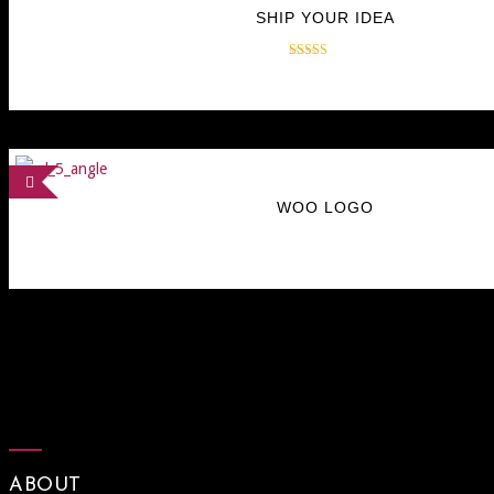
SHIP YOUR IDEA
Rated
$
30.00
$
35.00
4.00
out of 5
WOO LOGO
$
15.00
$
14.00
ABOUT