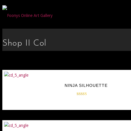
Shop II Col
NINJA SILHOUETTE
Rated
$
35.00
4.17
out of 5