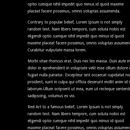
optio cumque nihil impedit quo minus id quod maxime
placeat facere possimus, omnis voluptas assumenda.
Contrary to popular belief, Lorem Ipsum is not simply
random text. Nam libero tempore, cum soluta nobis est
eligendi optio cumque nihil impedit quo minus id quod
maxime placeat facere possimus, omnis voluptas assumen
Curabitur vulputate massa lorem.
Morbi vitae rhoncus erat. Duis nec leo massa. Duis aute ir
dolor in eprehenderit in voluptate velit esse cillum dolore
fugiat nulla pariatur. Excepteur sint occaecat cupidatat n
proident, sunt in culpa qui officia deserunt mollit anim id 
laborum.Ullum scripserit ut mea, eum ut recteque sentent
sadipscing, volumus ex vix.
Red Art to a famous belief, Lorem Ipsum is not simply
random text. Nam libero tempore, cum soluta nobis est
eligendi optio cumque nihil impedit quo minus id quod
maxime placeat facere possimus, omnis voluptas assumen