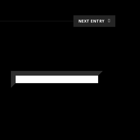
NEXT ENTRY
WILD LIFE
Nature
People