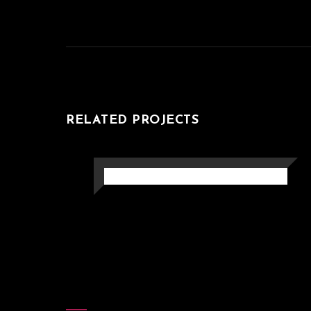
RELATED PROJECTS
MASTER PIECE
People
Still Life