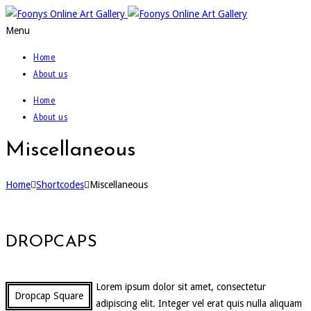
Menu
Home
About us
Home
About us
Miscellaneous
Home
Shortcodes
Miscellaneous
DROPCAPS
Lorem ipsum dolor sit amet, consectetur
Dropcap Square
adipiscing elit. Integer vel erat quis nulla aliquam